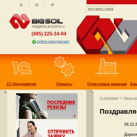
ISO 9001:2008
(495) 225-34-94
online-консультант
1С Предприятие
Проекты
Отраслевые решения
Бю
О компании
>>
Наши но
Поздравля
28.12.
Дороги