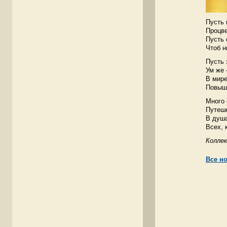
Пусть 
Процве
Пусть 
Чтоб н
Пусть 
Ум же 
В мире
Повыше
Много 
Путеше
В душа
Всех, 
Коллек
Все н