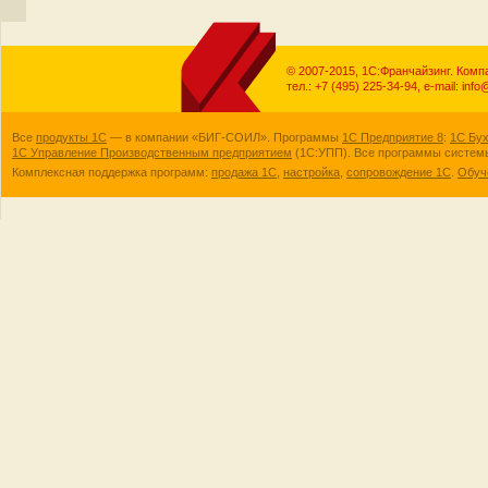
© 2007-2015, 1С:Франчайзинг. Ко
тел.: +7 (495) 225-34-94, e-mail: info@
Все
продукты 1С
— в компании «БИГ-СОИЛ». Программы
1С Предприятие 8
:
1С Бух
1С Управление Производственным предприятием
(1С:УПП). Все программы систе
Комплексная поддержка программ:
продажа 1С
,
настройка
,
сопровождение 1С
.
Обуч