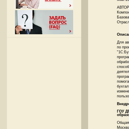
АВТО
Компо
Базова
Отрас
Описа
Для ав
по про
"1С:Бу
програ
обрабо
способ
деятел
програ
помога
бухгал
измене
пользо
Внедр
ГОУ Д
образ
Общая 
Москва