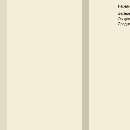
Парам
Файлов
Общее 
Средне