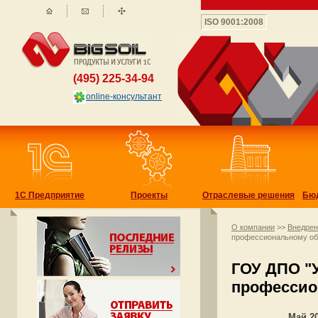
ISO 9001:2008
(495) 225-34-94
online-консультант
1С Предприятие
Проекты
Отраслевые решения
Бю
О компании
>>
Внедре
профессиональному о
ГОУ ДПО "
профессио
Май 2