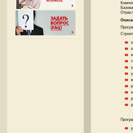
Компо
Базова
Отрасл
Описа
Програ
Строит
о
о
т
у
у
в
р
н
р
Програ
у