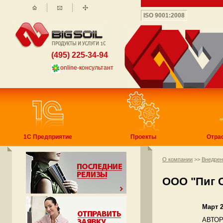
ISO 9001:2008
(495) 225-34-94
online-консультант
1С Предприятие
Проекты
Отра
О компании
>>
Внедре
ООО "Пиг 
Март 
АВТОР