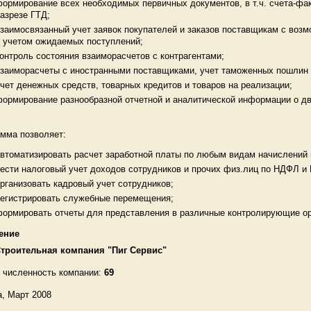
ормирование всех необходимых первичных документов, в т.ч. счета-фак
азрезе ГТД;
заимосвязанный учет заявок покупателей и заказов поставщикам с воз
 учетом ожидаемых поступлений;
онтроль состояния взаиморасчетов с контрагентами;
заиморасчеты с иностранными поставщиками, учет таможенных пошлин 
чет денежных средств, товарных кредитов и товаров на реализации;
ормирование разнообразной отчетной и аналитической информации о дв
мма позволяет:
втоматизировать расчет заработной платы по любым видам начислений 
ести налоговый учет доходов сотрудников и прочих физ.лиц по НДФЛ и
рганизовать кадровый учет сотрудников;
егистрировать служебные перемещения;
ормировать отчеты для представления в различные контролирующие ор
ение
троительная компания "Пиг Сервис"
 численность компании:
69
а
, Март 2008