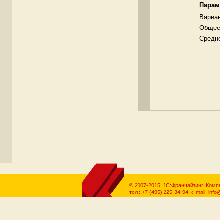
Парам
Вариа
Общее 
Средне
© 2007-2015, 1С:Франчайзинг. Ко
тел.: +7 (495) 225-34-94, e-mail: info@
Все
продукты 1С
— в компании «БИГ-СОИЛ». Программы
1С Предприятие 8
:
1С Бух