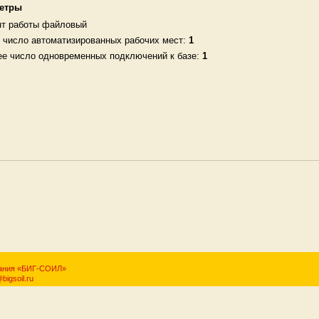
етры
нт работы файловый
число автоматизированных рабочих мест:
1
е число одновременных подключений к базе:
1
мпания «БИГ-СОИЛ»
bigsoil.ru
галтерия 8
,
1С Управление Торговлей 8
(1С:УТ),
1С Зарплата и Управление персонал