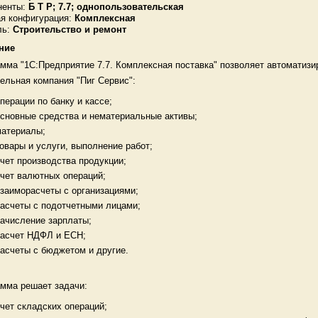
ненты:
Б Т Р; 7.7; однопользовательская
я конфигурация:
Комплексная
ь:
Строительство и ремонт
ние
мма "1С:Предприятие 7.7. Комплексная поставка" позволяет автоматизи
ельная компания "Пиг Сервис":
перации по банку и кассе;
сновные средства и нематериальные активы;
материалы;
овары и услуги, выполнение работ;
чет производства продукции;
чет валютных операций;
заиморасчеты с организациями;
асчеты с подотчетными лицами;
ачисление зарплаты;
расчет НДФЛ и ЕСН;
асчеты с бюджетом и другие.
мма решает задачи:
чет складских операций;