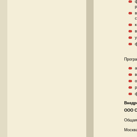
ф
р
в
с
к
в
у
ф
Програ
а
в
о
р
ф
Внедр
ООО С
Общая
Москв