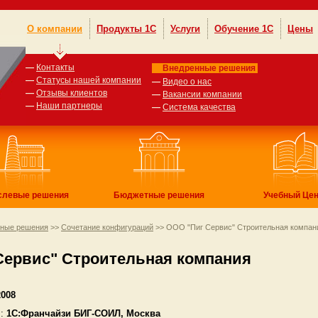
О компании
Продукты 1С
Услуги
Обучение 1С
Цены
—
Контакты
Внедренные решения
—
Статусы нашей компании
—
Видео о нас
—
Отзывы клиентов
—
Вакансии компании
—
Наши партнеры
—
Система качества
слевые решения
Бюджетные решения
Учебный Цен
нные решения
>>
Сочетание конфигураций
>> ООО "Пиг Сервис" Строительная компа
Сервис" Строительная компания
2008
:
1С:Франчайзи БИГ-СОИЛ, Москва