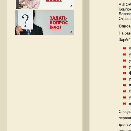
АВТОР
Компо
Базова
Отрасл
Описа
На баз
Зарбо"
о
у
у
ф
у
п
с
у
н
Специа
первон
для ве
пожела