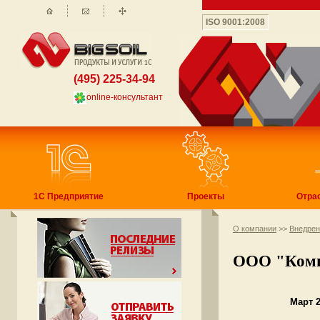
ISO 9001:2008
(495) 225-34-94
online-консультант
1С Предприятие
Проекты
Отра
О компании
>>
Внедре
ООО "Комп
Март 