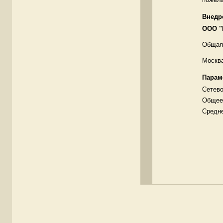
Внедр
ООО "
Общая
Москв
Парам
Сетево
Общее 
Средне