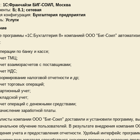
:
1С:Франчайзи БИГ-СОИЛ, Москва
ненты:
Б; 8.1; сетевая
я конфигурация:
Бухгалтерия предприятия
ь:
Услуги
ние
е программы «1С:Бухгалтерия 8» компанией ООО "Биг-Соил" автоматиз
:
перации по банку и кассе;
учет ТМЦ;
чет взаиморасчетов с поставщиками;
чет НДС;
ормирование налоговой отчетности и др;
чет торговых операций;
артионный учет;
кладской учет;
чет операций с денежными средствами;
ачисление заработной платы.
листы компании ООО "Биг-Соил" доставили и установили программу, в
ачальное обучение пользователей. В результате внедрения компания 
дения учета и предоставления отчетности. Удобный интерфейс программ
ниями пользователя способствуют экономии времени на освоение проду