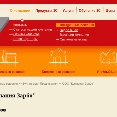
О компании
Продукты 1С
Услуги
Обучение 1С
Цены
—
Контакты
Внедренные решения
—
Статусы нашей компании
—
Видео о нас
—
Отзывы клиентов
—
Вакансии компании
—
Наши партнеры
—
Система качества
слевые решения
Бюджетные решения
Учебный Цен
нные решения
>>
Бухгалтерия Предприятия
>> ООО "Компания Зарбо"
ания Зарбо"
2008