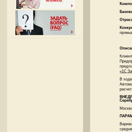
Компо
Базов
Отрас
Конкр
промы
Описа
Клиент
Предпр
предл
«1С За
В ходе
Автома
расчет
ВНЕД
Сереб
Москва
ПАРА
Вариан
средне