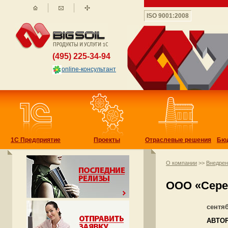
ISO 9001:2008
(495) 225-34-94
online-консультант
1С Предприятие
Проекты
Отраслевые решения
Бю
О компании
>>
Внедре
ООО «Сере
сентя
АВТОР