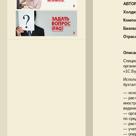
АВТОР
Холди
Компо
Базов
Отрас
Описа
Специ
органи
«1С:Бу
Исполь
бухгал
— осно
— расч
иностр
ведени
— орга
по сре
— расч
— учет
— опер