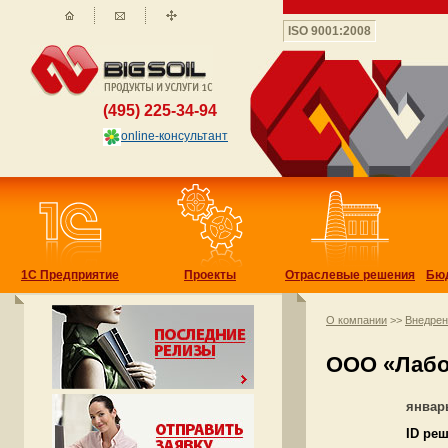
ISO 9001:2008
(495) 225-34-94
online-консультант
1С Предприятие
Проекты
Отраслевые решения
Бю
О компании
>>
Внедре
ООО «Лабо
январ
ID ре