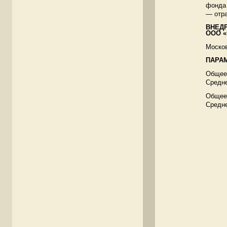
фонда 
— отра
ВНЕД
ООО «
Москов
ПАРА
Общее 
Средне
Общее 
Средне