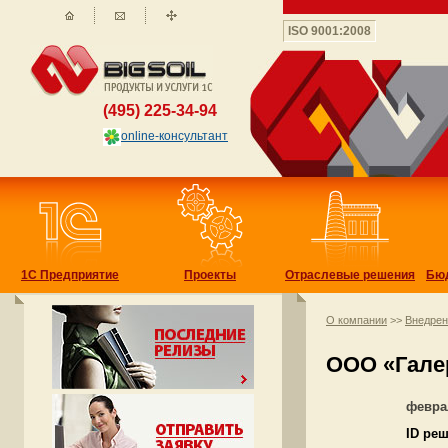
ISO 9001:2008
(495) 225-34-94
online-консультант
1С Предприятие
Проекты
Отраслевые решения
Бю
О компании
>>
Внедре
ООО «Гале
февра
ID ре