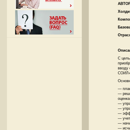
АВТОР
Холди
Компо
Базов
Отрас
Описа
С цель
приобр
вводу 
СОИЛ»
Основ
— план
— реше
оценка
— упра
— упра
— эффе
— учет
— начи
— исчи